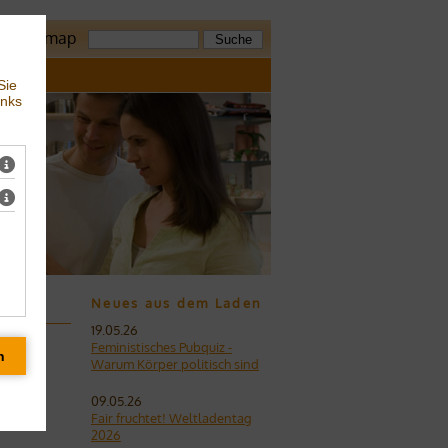
z
Sitemap
Sie
inks
Neues aus dem Laden
19.05.26
Feministisches Pubquiz -
Warum Körper politisch sind
09.05.26
Fair fruchtet! Weltladentag
2026