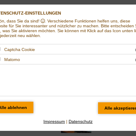
Impressum
Datenschut
TENSCHUTZ-EINSTELLUNGEN
ön, dass Sie da sind!
. Verschiedene Funktionen helfen uns, diese
Weltladen in Halle (Saale) | Eine Welt e.V. Halle
ite für Sie interessanter und nützlicher zu machen.
Bitte entscheiden 
t, was Sie aktivieren möchten. Sie können mit Klick auf das Icon unten l
ederzeit neu wählen.
Captcha Cookie
Matomo
einer Verkaufsstand
Impressum
|
Datenschutz