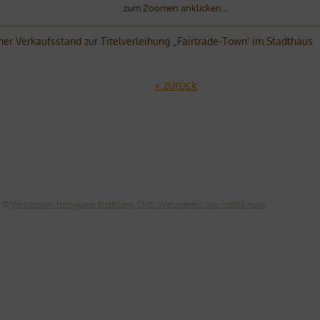
zum Zoomen anklicken...
ner Verkaufsstand zur Titelverleihung „Fairtrade-Town' im Stadthaus
« zurück
©
Webdesign, Homepage-Erstellung, CMS: Webagentur lilac-media Halle