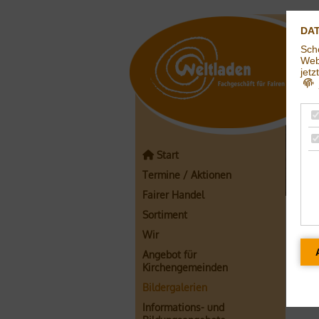
DA
Sch
Webs
jetz
j
Start
Termine / Aktionen
Fairer Handel
Sortiment
Kl
Wir
Angebot für
Kirchengemeinden
Bildergalerien
Informations- und