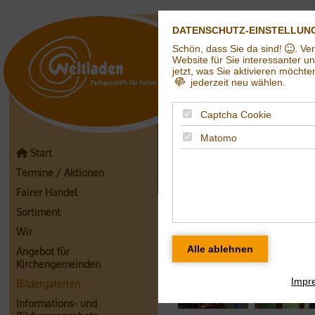
DATENSCHUTZ-EINSTELLUN
Schön, dass Sie da sind!
. Ve
Weltladen in Hall
Website für Sie interessanter u
jetzt, was Sie aktivieren möchte
jederzeit neu wählen.
Captcha Cookie
Matomo
Start
Termine / Aktionen
Fairer Handel
Kommunaler Umw
Sortiment
Wir
Angebot für
Kirchengemeinden
Impr
Bildergalerien
Informations- und