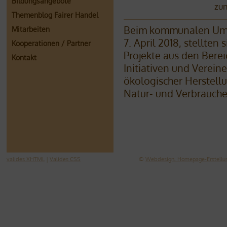
Bildungsangebote
zum
Themenblog Fairer Handel
Beim kommunalen Umw
Mitarbeiten
7. April 2018, stellten
Kooperationen / Partner
Projekte aus den Bere
Kontakt
Initiativen und Verein
ökologischer Herstell
Natur- und Verbrauche
valides XHTML
|
Valides CSS
©
Webdesign, Homepage-Erstellun