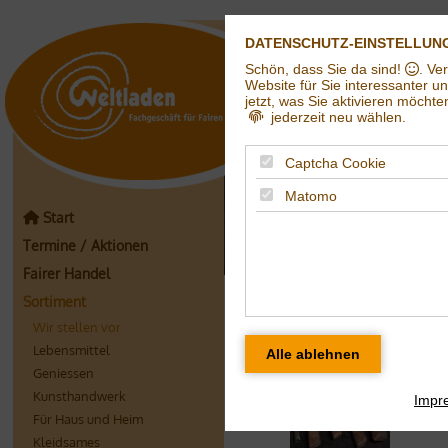
DATENSCHUTZ-EINSTELLUN
Schön, dass Sie da sind!
. Ve
Weltladen in Hall
Website für Sie interessanter u
jetzt, was Sie aktivieren möchte
jederzeit neu wählen.
Captcha Cookie
Matomo
Start
Termine / Aktionen
Fairer Handel
Handgeschmiedet
Sortiment
Vietnam
Wir stellen vor
Lebensmittel
Geniessen
Kunsthandwerk
Impr
Für Haus und Heim
Kleidsames