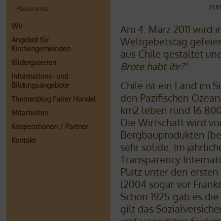
zum
Papierenes
Wir
Am 4. März 2011 wird 
Angebot für
Weltgebetstag gefeiert
Kirchengemeinden
aus Chile gestaltet u
Bildergalerien
Brote habt ihr?"
.
Informations- und
Chile ist ein Land im
Bildungsangebote
den Pazifischen Ozean
Themenblog Fairer Handel
km2 leben rund 16.80
Mitarbeiten
Die Wirtschaft wird vo
Kooperationen / Partner
Bergbauprodukten (bes
Kontakt
sehr solide. Im jährli
Transparency Internati
Platz unter den ersten
(2004 sogar vor Frankr
Schon 1925 gab es die
gilt das Sozialversich