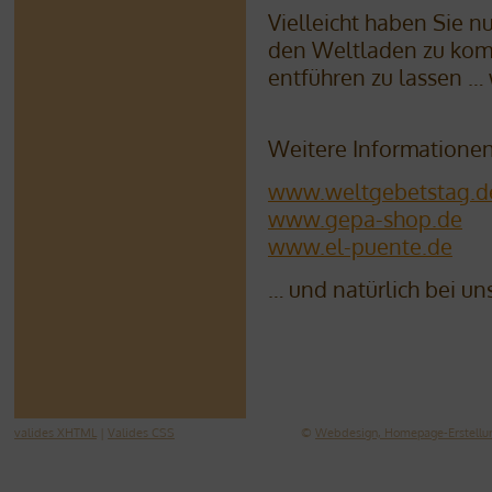
Vielleicht haben Sie 
den Weltladen zu kom
entführen zu lassen … 
Weitere Informationen 
www.weltgebetstag.d
www.gepa-shop.de
www.el-puente.de
… und natürlich bei un
valides XHTML
|
Valides CSS
©
Webdesign, Homepage-Erstellun