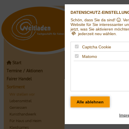
DATENSCHUTZ-EINSTELLUN
Schön, dass Sie da sind!
. Ve
Weltladen in Hall
Website für Sie interessanter u
jetzt, was Sie aktivieren möchte
jederzeit neu wählen.
Captcha Cookie
Matomo
Start
Termine / Aktionen
Fairer Handel
Produkt des Mona
Sortiment
Wir stellen vor
Lebensmittel
Geniessen
Kunsthandwerk
Impr
Für Haus und Heim
Kleidsames