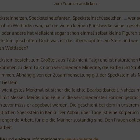
zum Zoomen anklicken...
cksteinherzen, Specksteinelefanten, Specksteinschüsselchen, … wer 
al im Weltladen war, hat die vielen kleinen Kunstwerke sicher geseh
 oder andere hat vielleicht sogar schon einmal selbst kleine Figuren 
kstein geschaffen. Doch was ist das überhaupt für ein Stein und wie
den Weltladen?
kstein besteht zum Großteil aus Talk (nicht Talg) und ist natürlichen
 kommen zu dem Talk noch verschiedene Minerale, die Farbe und Stru
timmen. Abhängig von der Zusammensetzung gilt der Speckstein als 
 Gestein.
 wichtigstes Merkmal ist sicher die leichte Bearbeitbarkeit. Nahezu 
 mit Messer, Meißel und Feile in die verschiedensten Formen gebrac
h zuvor muss er abgebaut werden. Die geschieht bei dem in unserem
ltlichen Speckstein in Kenia. Der Abbau über Tage ist eine körperlich
rengende Arbeit, für die die Männer zuständig sind. Den Frauen oblie
arbeit.
lle und weitere Informationen:
www.el-puente.de