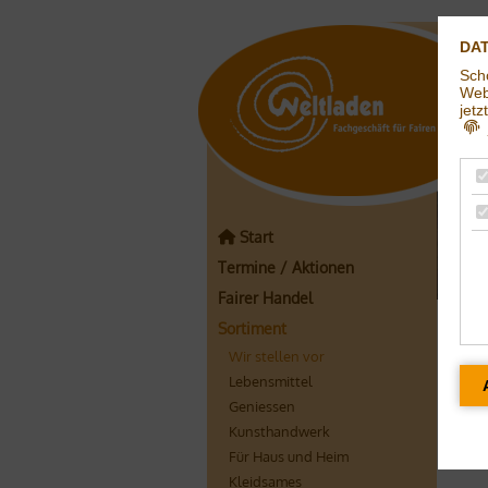
DA
Sch
Webs
jetz
j
Start
Termine / Aktionen
Fairer Handel
Sortiment
Pr
Wir stellen vor
Lebensmittel
Geniessen
Kunsthandwerk
Für Haus und Heim
Kleidsames