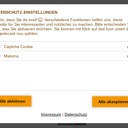
Impressum
Datenschut
TENSCHUTZ-EINSTELLUNGEN
ön, dass Sie da sind!
. Verschiedene Funktionen helfen uns, diese
Weltladen in Halle (Saale) | Eine Welt e.V. Halle
ite für Sie interessanter und nützlicher zu machen.
Bitte entscheiden 
t, was Sie aktivieren möchten. Sie können mit Klick auf das Icon unten l
ederzeit neu wählen.
Captcha Cookie
Matomo
odukt des Monats September 2010
Impressum
|
Datenschutz