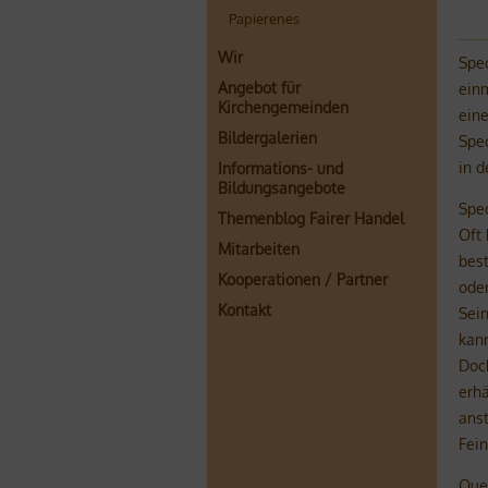
Papierenes
Wir
Spe
Angebot für
einm
Kirchengemeinden
eine
Bildergalerien
Spec
in 
Informations- und
Bildungsangebote
Spec
Themenblog Fairer Handel
Oft
Mitarbeiten
bes
Kooperationen / Partner
oder
Kontakt
Sein
kann
Doc
erhä
anst
Fein
Que