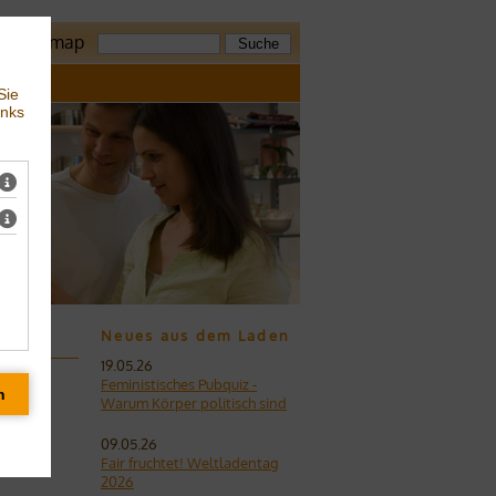
z
Sitemap
Sie
inks
Neues aus dem Laden
19.05.26
Feministisches Pubquiz -
Warum Körper politisch sind
09.05.26
Fair fruchtet! Weltladentag
2026