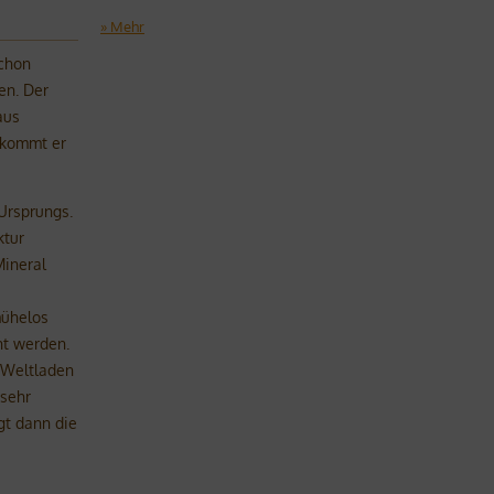
» Mehr
schon
en. Der
aus
 kommt er
 Ursprungs.
ktur
Mineral
mühelos
ht werden.
 Weltladen
 sehr
gt dann die