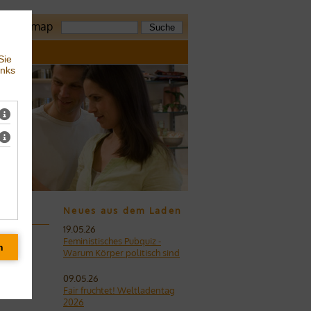
z
Sitemap
Sie
inks
Neues aus dem Laden
19.05.26
Feministisches Pubquiz -
Warum Körper politisch sind
09.05.26
Fair fruchtet! Weltladentag
2026