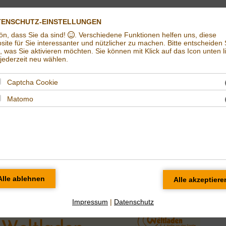
Impressum
Datenschut
TENSCHUTZ-EINSTELLUNGEN
ön, dass Sie da sind!
. Verschiedene Funktionen helfen uns, diese
Weltladen in Halle (Saale) | Eine Welt e.V. Halle
ite für Sie interessanter und nützlicher zu machen.
Bitte entscheiden 
t, was Sie aktivieren möchten. Sie können mit Klick auf das Icon unten l
ederzeit neu wählen.
Captcha Cookie
Matomo
ues aus dem Laden
renamtlich engagieren im Weltladen Halle
Impressum
|
Datenschutz