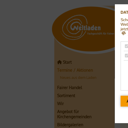
DA
Sch
Webs
jetz
j
Start
Termine / Aktionen
Neues aus dem Laden
Ne
Fairer Handel
Sortiment
Eh
Wir
Angebot für
Kirchengemeinden
Bildergalerien