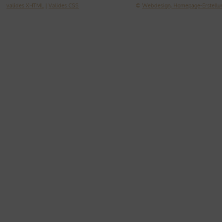
valides XHTML
|
Valides CSS
©
Webdesign, Homepage-Erstellun