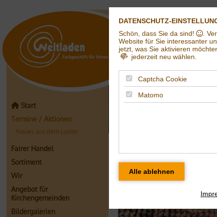
DATENSCHUTZ-EINSTELLUN
Schön, dass Sie da sind!
. Ve
Weltladen in Hall
Website für Sie interessanter u
jetzt, was Sie aktivieren möchte
jederzeit neu wählen.
Captcha Cookie
Matomo
Start
Termine / Aktionen
Neues aus dem Laden
Neues aus dem 
Fairer Handel
Sortiment
Hängesitze und H
Wir
20% Preisnachlas
Angebot für
Impr
Kirchengemeinden
Bildergalerien