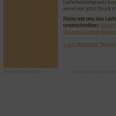
Lieferkettengesetz kan
wenn wir jetzt Druck 
Rette mit uns das Liefe
unterschreiben:
https:
veraendern/kampagne/
« zur Übersicht "Neue
valides XHTML
|
Valides CSS
©
Webdesign, Homepage-Erstellun