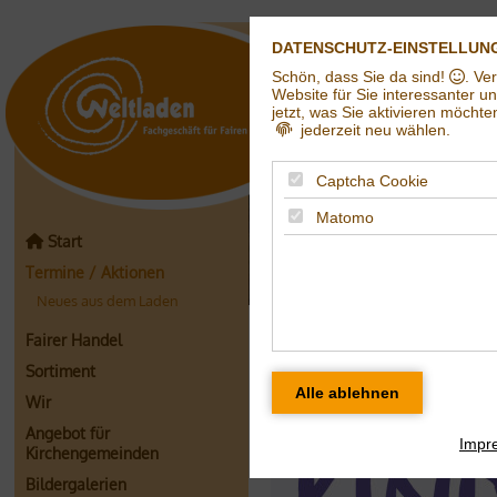
DATENSCHUTZ-EINSTELLUN
Schön, dass Sie da sind!
. Ve
Weltladen in Hall
Website für Sie interessanter u
jetzt, was Sie aktivieren möchte
jederzeit neu wählen.
Captcha Cookie
Matomo
Start
Termine / Aktionen
Neues aus dem Laden
Neues aus dem 
Fairer Handel
Sortiment
Rette mit uns das
Wir
Angebot für
Impr
Kirchengemeinden
Bildergalerien