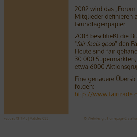
2002 wird das „Forum 
Mitglieder definieren
Grundlagenpapier.
2003 beschließt die 
"
fair feels good
" den F
Heute sind fair gehan
30.000 Supermärkten, 
etwa 6000 Aktionsgrup
Eine genauere Übersic
folgen:
http://www.fairtrade.
valides XHTML
|
Valides CSS
©
Webdesign, Homepage-Erstellun