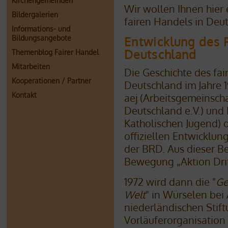
Kirchengemeinden
Wir wollen Ihnen hier
Bildergalerien
fairen Handels in Deu
Informations- und
Bildungsangebote
Entwicklung des 
Deutschland
Themenblog Fairer Handel
Mitarbeiten
Die Geschichte des fa
Kooperationen / Partner
Deutschland im Jahre 
Kontakt
aej (Arbeitsgemeinsch
Deutschland e.V.) und
Katholischen Jugend) o
offiziellen Entwicklun
der BRD. Aus dieser B
Bewegung „Aktion Dri
1972 wird dann die "
Ge
Welt
" in Würselen bei
niederländischen Stift
Vorläuferorganisatio