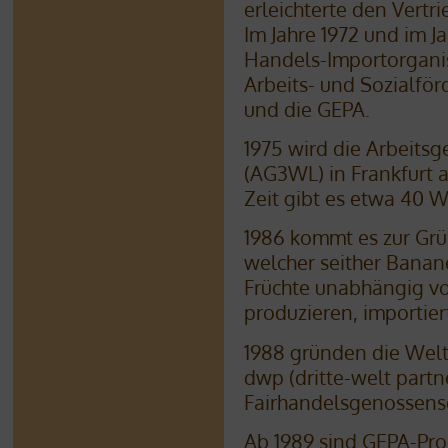
erleichterte den Vertr
Im Jahre 1972 und im J
Handels-Importorganis
Arbeits- und Sozialför
und die GEPA.
1975 wird die Arbeits
(AG3WL) in Frankfurt 
Zeit gibt es etwa 40 W
1986 kommt es zur Grü
welcher seither Banan
Früchte unabhängig v
produzieren, importiert
1988 gründen die Wel
dwp (dritte-welt part
Fairhandelsgenossens
Ab 1989 sind GEPA-Pro