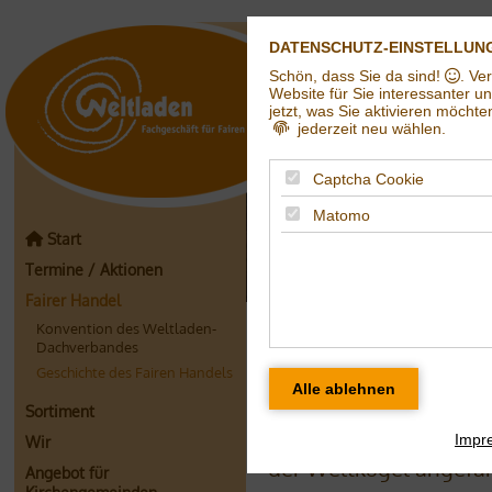
DATENSCHUTZ-EINSTELLUN
Schön, dass Sie da sind!
. Ve
Weltladen in Hall
Website für Sie interessanter u
jetzt, was Sie aktivieren möchte
jederzeit neu wählen.
Captcha Cookie
Matomo
Start
Termine / Aktionen
Fairer Handel
Konvention des Weltladen-
Geschichte des f
Dachverbandes
Geschichte des Fairen Handels
… oder vielleicht soll
fairen Handels die Red
Sortiment
Verschiedene Mensche
Impr
Wir
der Weltkugel angefan
Angebot für