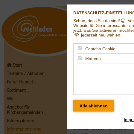
DATENSCHUTZ-EINSTELLUN
Schön, dass Sie da sind!
. Ve
Weltladen in Hall
Website für Sie interessanter u
jetzt, was Sie aktivieren möchte
jederzeit neu wählen.
Captcha Cookie
Matomo
Start
Termine / Aktionen
Fairer Handel
Unsere Bildungs
Sortiment
Wir
Im August 2020 fan
Angebot für
Umbauaktion statt. 
Kirchengemeinden
gehandelter Produ
Impr
Bildergalerien
Bestandteil unserer 
Informations- und