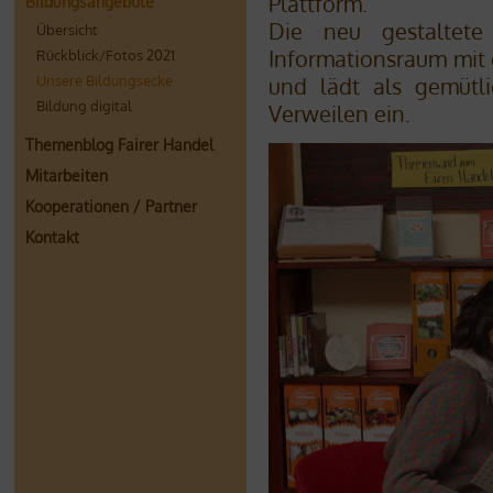
Plattform.
Bildungsangebote
Die neu gestaltete 
Übersicht
Informationsraum mit
Rückblick/Fotos 2021
Unsere Bildungsecke
und lädt als gemütl
Bildung digital
Verweilen ein.
Themenblog Fairer Handel
Mitarbeiten
Kooperationen / Partner
Kontakt