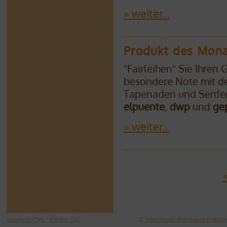
» weiter...
Produkt des Monat
"Fairleihen" Sie Ihren 
besondere Note mit de
Tapenaden und Senfe
elpuente
,
dwp
und
ge
» weiter...
valides XHTML
|
Valides CSS
©
Webdesign, Homepage-Erstellun