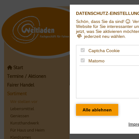
DATENSCHUTZ-EINSTELLUN
Schön, dass Sie da sind!
. Ve
Weltladen in Hall
Website für Sie interessanter u
jetzt, was Sie aktivieren möchte
jederzeit neu wählen.
Captcha Cookie
Matomo
Start
Termine / Aktionen
Fairer Handel
Wir stellen vor
Sortiment
Wir stellen vor
Lebensmittel
Geniessen
Kunsthandwerk
Impr
Produkt des Mon
Für Haus und Heim
Kleidsames