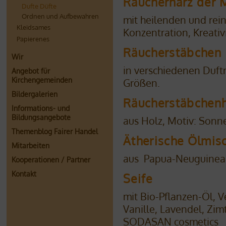
Räucherharz der 
Dufte Düfte
Ordnen und Aufbewahren
mit heilenden und rein
Kleidsames
Konzentration, Kreativ
Papierenes
Räucherstäbchen
Wir
in verschiedenen Duft
Angebot für
Kirchengemeinden
Größen.
Bildergalerien
Räucherstäbchenh
Informations- und
Bildungsangebote
aus Holz, Motiv: Sonn
Themenblog Fairer Handel
Ätherische Ölmis
Mitarbeiten
aus Papua-Neuguinea 
Kooperationen / Partner
Kontakt
Seife
mit Bio-Pflanzen-Öl, V
Vanille, Lavendel, Zi
SODASAN cosmetics