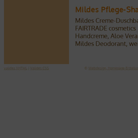
Mildes Pflege-Sh
Mildes Creme-Duschbad
FAIRTRADE cosmetics
Handcreme, Aloe Vera 
Mildes Deodorant, we
valides XHTML
|
Valides CSS
©
Webdesign, Homepage-Erstellun