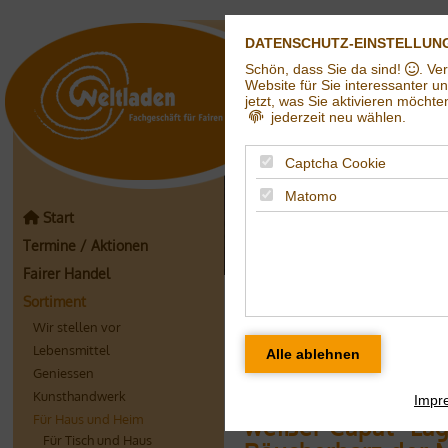
DATENSCHUTZ-EINSTELLUN
Schön, dass Sie da sind!
. Ve
Weltladen in Hall
Website für Sie interessanter u
jetzt, was Sie aktivieren möchte
jederzeit neu wählen.
Captcha Cookie
Matomo
Start
Termine / Aktionen
Fairer Handel
Dufte Düfte
Sortiment
Wir stellen vor
Räucherhütchen
Lebensmittel
Geniessen
aus Indien in verschie
Kunsthandwerk
Impr
Für Haus und Heim
weißer Capal "Lag
Für Tisch und Haus