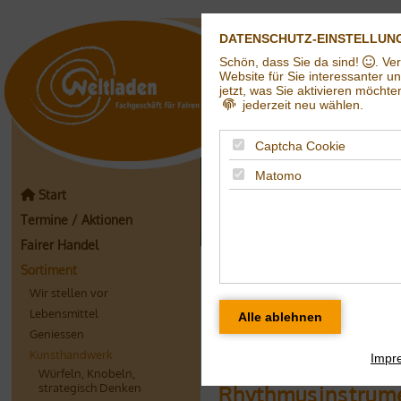
DATENSCHUTZ-EINSTELLUN
Schön, dass Sie da sind!
. Ve
Weltladen in Hall
Website für Sie interessanter u
jetzt, was Sie aktivieren möchte
jederzeit neu wählen.
Captcha Cookie
Matomo
Start
Termine / Aktionen
Fairer Handel
Klangvolles
Sortiment
Wir stellen vor
Windspiele (aus 
Lebensmittel
Geniessen
Windsturm / Don
Kunsthandwerk
Das gackernde H
Impr
Würfeln, Knobeln,
strategisch Denken
Rhythmusinstrum