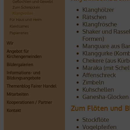
Geflochten und Gewebt
Zum Schmücken
Klanghölzer
Klangvolles
Rätschen
Für Haus und Heim
Klangfrösche
Kleidsames
Shaker und Rasse
Papierenes
Formen)
Wir
Manguare aus Ba
Angebot für
Klanggurke (Kombi
Kirchengemeinden
Chekere (aus Kür
Bildergalerien
Maraka (mit Schel
Informations- und
Affenschreck
Bildungsangebote
Zimbeln
Themenblog Fairer Handel
Kuhschellen
Mitarbeiten
Ganesha-Glocken
Kooperationen / Partner
Zum Flöten und B
Kontakt
Stockflöte
Vogelpfeifen