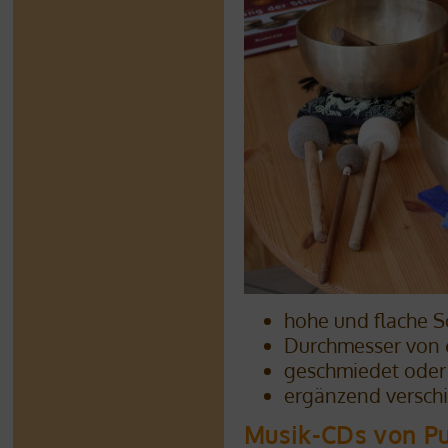
hohe und flache S
Durchmesser von 
geschmiedet oder
ergänzend versch
Musik-CDs von P