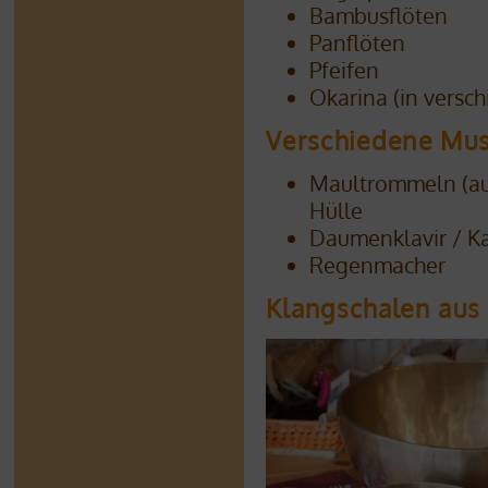
Bambusflöten
Panflöten
Pfeifen
Okarina (in vers
Verschiedene Mus
Maultrommeln (au
Hülle
Daumenklavir / K
Regenmacher
Klangschalen aus