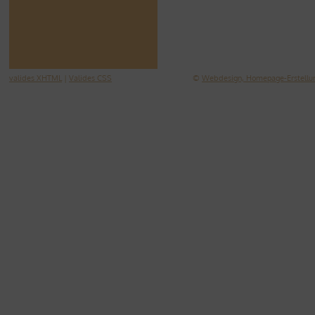
valides XHTML
|
Valides CSS
©
Webdesign, Homepage-Erstellun