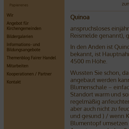
zum
Papierenes
Wir
Quinoa
Angebot für
anspruchsloses einjäh
Kirchengemeinden
Reismelde genannt), gi
Bildergalerien
Informations- und
In den Anden ist Quino
Bildungsangebote
bekannt, ist Hauptnahr
Themenblog Fairer Handel
4500 m Höhe.
Mitarbeiten
Wussten Sie schon, da
Kooperationen / Partner
angebaut werden kann 
Kontakt
Blumenschale – einfa
Standort warm und so
regelmäßig anfeuchten
aber auch nicht zu feu
und gesund ) / wenn K
Blumentopf umsetzen /