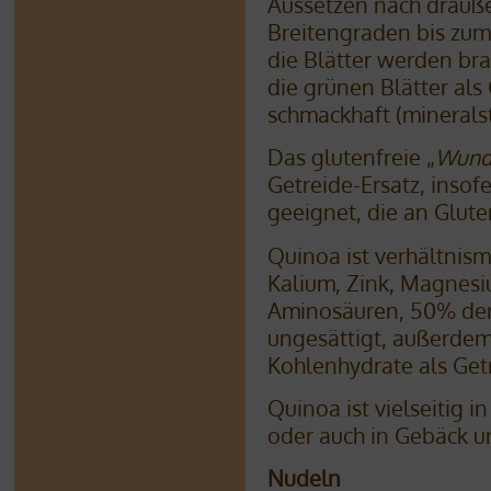
Aussetzen nach drauße
Breitengraden bis zum
die Blätter werden bra
die grünen Blätter al
schmackhaft (mineralst
Das glutenfreie „
Wunde
Getreide-Ersatz, inso
geeignet, die an Gluten
Quinoa ist verhältnism
Kalium, Zink, Magnesiu
Aminosäuren, 50% der
ungesättigt, außerdem
Kohlenhydrate als Get
Quinoa ist vielseitig 
oder auch in Gebäck u
Nudeln