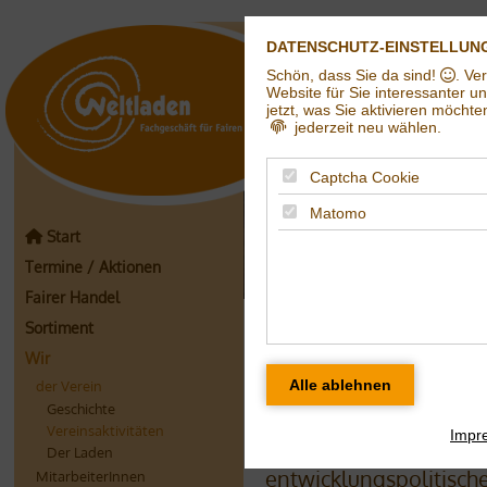
DATENSCHUTZ-EINSTELLUN
Schön, dass Sie da sind!
. Ve
Weltladen in Hall
Website für Sie interessanter u
jetzt, was Sie aktivieren möchte
jederzeit neu wählen.
Captcha Cookie
Matomo
Start
Termine / Aktionen
Fairer Handel
Vereinsaktivität
Sortiment
Wir
Zurzeit besteht der Ve
der Verein
Fördermitgliedern.
Geschichte
Vereinsaktivitäten
Impr
Der Eine Welt e.V. org
Der Laden
entwicklungspolitisch
MitarbeiterInnen