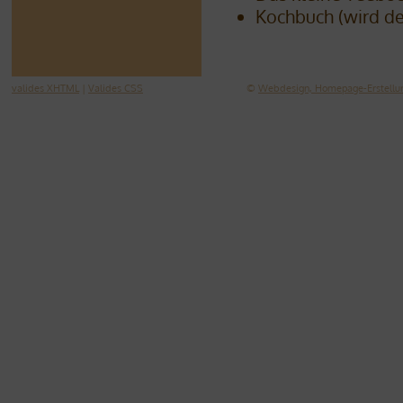
Kochbuch (wird de
valides XHTML
|
Valides CSS
©
Webdesign, Homepage-Erstellun